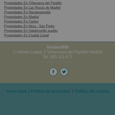
Propiedades En Villanueva del Pardillo
Propiedades En Las Rozas de Madrid
Ideal para comercio de alimentación.
Propiedades En Navalagamella
Casquería, carnicería, panadería, etc.
Propiedades En Madrid
Ideal negocio comida para llevar.
Propiedades En Centro
Propiedades En Ibiza - San Pedro
Propiedades En Valdemorillo pueblo
Galería en funcionamiento en centro de Las Rozas.
Propiedades En Ciudad Lineal
Actualmente la galería dispone de carnicería, frutería,
pescadería, encurtidos, pollería, etc
GestionINN
C/ Mister Lodge, 2 Villanueva del Pardillo Madrid
Tel. 685 111 671
Parking a 100m.
Disponible.
Aviso legal y Política de privacidad
/
Política de cookies