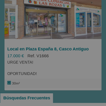
Baratos
Caros
Pequeños
Grandes
Local en Plaza España 8, Casco Antiguo
17.000 €
Ref. V1666
URGE VENTA!
OPORTUNIDAD!
30m²
Galería Comercial Las Rozas.
Actualmente como carnicería, se entrega con todo el
Búsquedas Frecuentes
mobiliario.