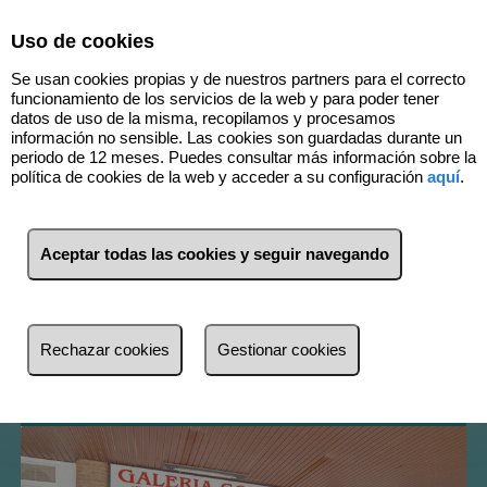
Select Language
▼
Uso de cookies
Se usan cookies propias y de nuestros partners para el correcto
funcionamiento de los servicios de la web y para poder tener
datos de uso de la misma, recopilamos y procesamos
información no sensible. Las cookies son guardadas durante un
periodo de 12 meses. Puedes consultar más información sobre la
política de cookies de la web y acceder a su configuración
aquí
.
1
Inmuebles
Las Rozas de Madrid
Aceptar todas las cookies y seguir navegando
(Madrid)
Lista
Mapa
Filtros
Rechazar cookies
Gestionar cookies
más reciente
más reciente
Menos reciente